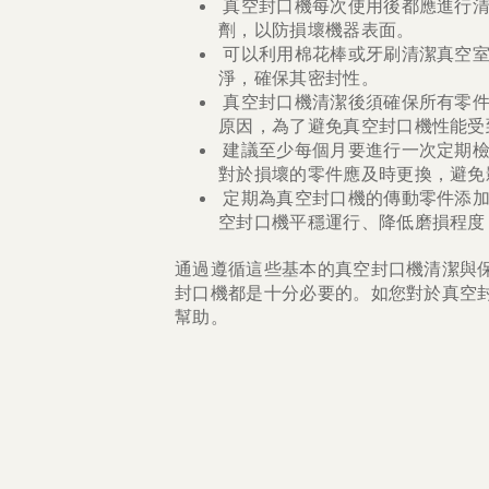
真空封口機每次使用後都應進行清
劑，以防損壞機器表面
。
可以利用棉花棒或牙刷清潔真空室
淨，確保其密封性。
真空封口機清潔後須確保所有零件
原因，為了避免真空封口機性能受
建議至少每個月要進行一次定期檢
對於損壞的零件應及時更換，避免
定期為真空封口機的傳動零件添加
空封口機平穩運行、降低磨損程度
通過遵循這些基本的真空封口機清潔與
封口機都是十分必要的。如您對於真空
幫助。