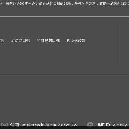
品，擁有超過30年生產足踏直熱封口機的經驗，堅持台灣製造，並提供足踏直熱封
口機
足踏封口機
半自動封口機
真空包裝袋
信箱: sealer@dailypack.com.tw
LINE ID: @daily