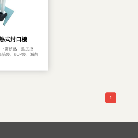
直熱式封口機
。 •需預熱，溫度控
錫箔袋、KOP袋、滅菌
1