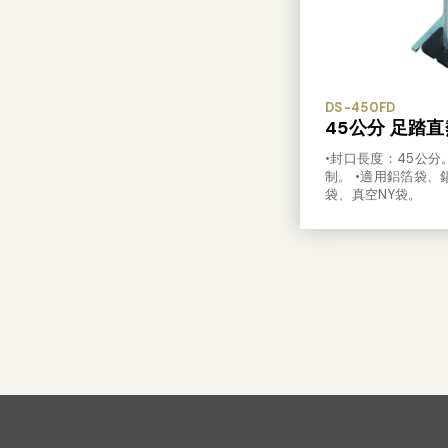
DS-450FD
45公分 足踏
•封口長度：45公分
制。 •適用鋁箔袋、
袋、真空NY袋。