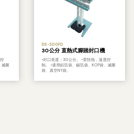
DS-300FD
30公分 直熱式腳踏封口機
度控
•封口長度：30公分。 •需預熱，溫度控
、滅菌
制。 •適用鋁箔袋、錫箔袋、KOP袋、滅菌
袋、真空NY袋。