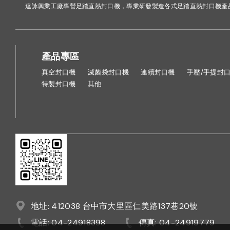
達詠興業工廠專營足踏直熱封口機，專業研發製造各式足踏直熱封口機產
產品專區
真空封口機
滅菌袋封口機
連續封口機
手壓/手提封
特製封口機
其他
地址: 412038 台中市大里區仁美路137巷20號
電話: 04-24918398
傳真: 04-24919779