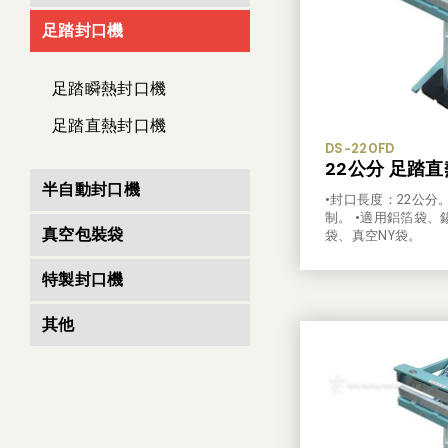
足踏封口機
足踏瞬熱封口機
足踏直熱封口機
DS-220FD
22公分 足踏
半自動封口機
•封口長度：22公分
制。 •適用鋁箔袋、
真空包裝袋
袋、真空NY袋。
特製封口機
其他