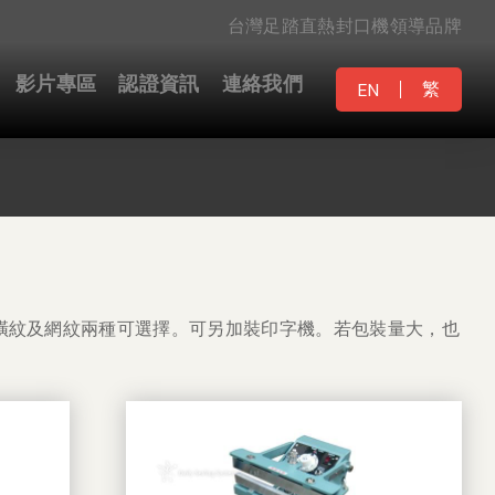
台灣足踏直熱封口機領導品牌
影片專區
認證資訊
連絡我們
繁
EN
橫紋及網紋兩種可選擇。可另加裝印字機。若包裝量大，也