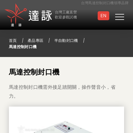
台灣馬達控制封口機領導品牌
台灣工廠直營
EN
歡迎參觀試機
首頁
產品專區
半自動封口機
馬達控制封口機
真空封口機
滅菌袋封口機
馬達控制封口機
連續封口機
手壓/手提封口機
馬達控制封口機需外接足踏開關，操作聲音小，省
力。
足踏封口機
半自動封口機
真空包裝袋
特製封口機