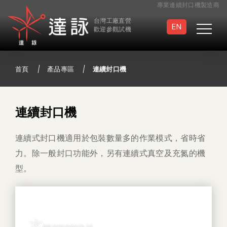
專業連續封口機製造商
台灣工廠直營
EN
歡迎參觀試機
首頁
產品專區
連續封口機
真空封口機
滅菌袋封口機
連續封口機
連續式封口機適用於包裝數量多的作業模式，省時省
連續封口機
手壓/手提封口機
力。除一般封口功能外，另有連續式真空及充氮的機
型。
足踏封口機
半自動封口機
真空包裝袋
特製封口機