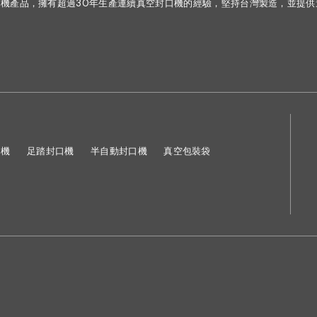
機產品，擁有超過30年生產連續真空封口機的經驗，堅持台灣製造，並提
口機
足踏封口機
半自動封口機
真空包裝袋