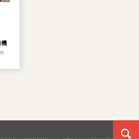
口機
氣功
。