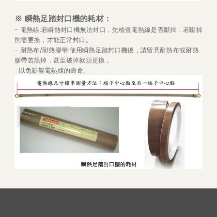
※
瞬熱足踏封口機的耗材
：
- 電熱線:若瞬熱封口機無法封口，先檢查電熱線是否斷掉，若斷掉
則需更換，才能正常封口。
-
耐熱布/耐熱膠帶:使用瞬熱足踏封口機後，請留意耐熱布或耐熱
膠帶若黑掉，甚至破掉就須更換，
以免影響電熱線的壽命。