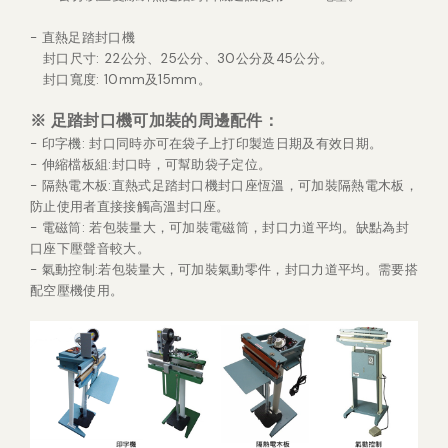
- 直熱足踏封口機
封口尺寸: 22公分、25公分、30公分及45公分。
封口寬度: 10mm及15mm。
※
足踏封口機可加裝的周邊配件
：
- 印字機: 封口同時亦可在袋子上打印製造日期及有效日期。
- 伸縮檔板組:封口時，可幫助袋子定位。
- 隔熱電木板:直熱式足踏封口機封口座恆溫，可加裝隔熱電木板，
防止使用者直接接觸高溫封口座。
- 電磁筒: 若包裝量大，可加裝電磁筒，封口力道平均。缺點為封
口座下壓聲音較大。
- 氣動控制:若包裝量大，可加裝氣動零件，封口力道平均。需要搭
配空壓機使用。