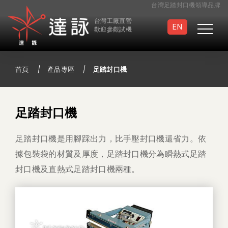
台灣足踏封口機領導品牌
台灣工廠直營
EN
歡迎參觀試機
首頁
產品專區
足踏封口機
真空封口機
滅菌袋封口機
足踏封口機
足踏封口機是用腳踩出力，比手壓封口機還省力。依
連續封口機
手壓/手提封口機
據包裝袋的材質及厚度，足踏封口機分為瞬熱式足踏
封口機及直熱式足踏封口機兩種。
足踏封口機
半自動封口機
真空包裝袋
特製封口機