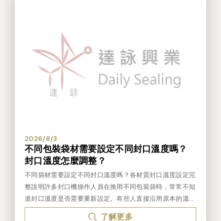
是相對容易執行且有助於降低耗材損耗的三項基本做法。以
下說明適用於手壓封口機、足踏封口機、真空封口機與連續
封口機等各類封口設備。 快速結論：延長封口機使用壽命
的7個方法 正確設定封口溫度——依袋材種類設定，不過
高、不過低使用相容袋材——確認袋材與設備規格匹配每日
作業後清潔——移除殘留物，防止累積損耗不超過設備負荷
——控制連續作業時間，給設備適當冷卻定期檢查並更換耗
材——發現磨損或封口品質下降時及時處理正確儲存設備
——防潮防塵，避免非工作時損耗建立保養記錄——追蹤耗
材狀況，掌握設備健康 一、正確設定封口溫度：最容易被
忽略的損耗原因封口溫度過高是造成封口機耗材提前老化最
常見的原因之一。許多操作人員以為「溫度越高封得越
2026/8/3
不同包裝袋材需要設定不同封口溫度嗎？
牢」，但實際上，長時間在過高溫度下運作，會大幅加速電
封口溫度怎麼調整？
熱線與耐熱布的損耗，縮短耗材壽命，也會增加設備整體的
熱應力。 溫度過高對設備的影響 電熱線（加熱線）加速脆
不同袋材需要設定不同封口溫度嗎？各材質封口溫度設定完
化、斷裂耐熱布（特氟龍布）表面加速碳化損耗矽膠條受熱
整說明許多封口機操作人員在換用不同包裝袋時，常常不知
變形，影響壓合均勻度設備整體熱應力增加，加速機構老化
道封口溫度是否需要重新設定。有些人直接沿用原本的溫度
溫度過高時若耐熱布已有破損，袋材可能直接接觸電熱線，
設定，結果導致封口燒焦、袋材變形，或是封口強度不足、
了解更多
形成連鎖損傷 正確的溫度設定方式 依照袋材種類設定適當