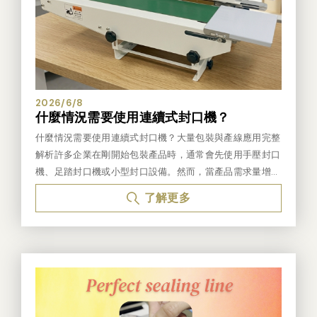
建立簡單的保養記錄是延長設備壽命最有效、也最容易被忽
目的不是單純封住袋口，而是透過減少袋內氧氣，降低氧
限，無法穿透鋁箔複合袋的多層結構完成有效熔合。鋁箔袋
更換耗材就能解決，而非設備故障。長時間使用後，這些耗
燒焦。耐熱布老化是封口品質問題中最容易被忽略的原因之
略的管理工具。記錄可以幫助您掌握耗材更換週期、提前發
化、受潮與變質風險。若產品需要保鮮、防氧化，建議選擇
需使用可調溫直熱式封口機，溫度與設備不匹配是最常見的
材自然磨損，直接影響封口效果。 電熱線老化的症狀 封口
一。 需要更換的徵兆 耐熱布表面出現破洞或明顯磨損封口
現設備性能下降趨勢，在問題嚴重化之前採取行動。建議記
真空封口機。根據達詠興業技術團隊於食品加工與農產品包
選購錯誤之一。 六、不同封口機的溫度設定方式不同類型
線粗細不均封口線中間出現斷點加熱不均勻，部分區域封不
時袋材容易黏住設備封口線出現不規則壓痕或表面不平整耐
錄的基本項目： 設備資訊：型號、購買日期、序號（便於
裝領域的實際應用經驗，肉品、海鮮、熟食與農產品加工是
的封口機，溫度設定的方式與調整邏輯略有不同： 封口機
牢電熱線出現斷裂或明顯變色 耐熱布（特氟龍布）老化的
熱布表面出現焦黑痕跡封口線外觀品質明顯下降 更換注意
保固查詢）耗材更換記錄：電熱線、耐熱布、矽膠條的更換
最常使用真空封口機的產業之一，不同產品則需搭配不同真
類型溫度調整方式特別注意 手壓瞬熱封口機調整封口時間
症狀 封口線表面出現黏連痕跡袋材在封口時容易黏住設備
事項 更換前確認設備已完全冷卻確認新耐熱布規格與原廠
日期與品項溫度設定記錄：各袋材種類的最佳溫度設定值封
空設備與袋材規格，才能達到最佳保鮮效果。 真空封口機
（秒數），時間越長加熱量越多；無溫度顯示刻度，以封口
耐熱布出現破洞或磨損封口線不平整，出現壓痕 建議更換
一致耐熱布貼合時確保平整無皺摺更換後先用廢料袋測試封
2026/6/8
口品質觀察：每次保養時的封口品質狀況與調整記錄異常事
適合的產品 生鮮肉品、海鮮水產熟食與調理食品茶葉、咖
效果回推高頻使用時機台會逐漸升溫，需注意調低設定或間
時機 封口品質出現不明原因下降時電熱線出現明顯變色或
口品質如不確定規格，可聯繫原廠確認 耐熱布更換與採購
什麼情況需要使用連續式封口機？
件記錄：曾發生的封口問題、症狀與處理方式 記錄格式不
啡豆、堅果農產品加工品電子零件與精密零件需要防潮、防
歇冷卻；主要適用 PE、OPP 袋，不建議用於鋁箔袋 足踏封
脆化耐熱布表面出現明顯磨損或破洞定期保養時一併檢查
的詳細說明，可參考：封口機耗材採購指南：特氟龍布、加
需複雜，一張簡單的表格或手寫工作日誌即可。關鍵在於持
什麼情況需要使用連續式封口機？大量包裝與產線應用完整
氧化的產品 真空封口機的主要優點 延長產品保存期限降低
口機調整封口時間（秒數）與手壓機同理；踩踏頻率高時需
四、袋口有殘留物封口區域必須保持乾淨，才能確保熱熔效
熱線、矽膠條一次搞懂 六、哪些保養可以自行完成？哪些
續記錄，讓每次保養都有跡可循，也方便日後換人操作時的
解析許多企業在剛開始包裝產品時，通常會先使用手壓封口
氧化與受潮風險提升食品保鮮效果改善包裝密封品質適合需
觀察溫度累積 直熱式封口機（可調溫型）直接設定溫度數
果。油脂、水分、粉末或食材殘留在袋口，都會阻礙袋材熔
需要廠商協助？封口機的日常保養大部分可由使用者自行完
交接。 📋記錄的價值掌握耗材更換週期，在設備出問題前
機、足踏封口機或小型封口設備。然而，當產品需求量增
要保存穩定性的產品 如果您的產品重點是「保存」而不只
值（°C）適合鋁箔袋、複合袋；預熱時間需足夠再開始封口
合，造成封口不牢或漏氣。這是食品加工業最常見的操作問
成，不需要專業工具。但部分涉及內部系統的問題，建議交
就做好準備，避免突發停機 🔍追蹤趨勢發現封口品質的長
加、每日包裝量提高時，原本的封口方式可能逐漸無法滿足
是「封口」，真空封口機通常會比一般封口機更合適。
連續封口機設定溫度數值 + 輸送帶速度速度越快，加熱時間
題之一。常見殘留物來源與對應建議： 油脂或醬汁殘留：
了解更多
由專業技術人員處理，避免因操作不當造成設備損傷。 保
期下降趨勢，及早診斷問題根源 💰降低維修成本預防性保
生產效率需求。此時，許多業者便會開始評估是否需要導入
二、連續封口機是什麼？適合哪些需求？連續封口機是一種
越短，需配合調高溫度；兩者需同步調整 真空封口機設定
裝填時避免沾染袋口；若仍有殘留，用乾淨布料擦拭袋口後
養項目可自行處理建議廠商協助 封口區域清潔 ✅ 電熱線更
養有助於降低突發故障與緊急維修的風險及相關成本 整合
連續式封口機。那麼，什麼情況下適合使用連續式封口機？
可以持續封口的設備。包裝袋放上輸送帶後，會自動通過加
封口時間或溫度（依機型）抽真空完成後才進行封口，封口
再封口水分或含水食材：封口前確認袋口乾燥；液體產品建
換 ✅ 多數機型可自行操作 耐熱布更換 ✅ 依操作說明進行
摘要：7個習慣的輕重緩急 7個習慣同樣重要，但從投入成
又有哪些產業最常使用這類設備？本文將帶您完整了解。
熱區與冷卻區完成封口，適合大量且重複性的封口作業。它
溫度設定邏輯與一般機型相同 七、連續封口機特別說明：
議選用箱型真空封口機，以平放方式操作粉末殘留：咖啡
螺絲鬆動檢查 ✅ 電源線外觀檢查 ✅ 溫控異常或顯示錯誤
本與立即效益來看，可以這樣排序： 建議優先程度習慣執
快速結論：這4種情況最需要評估連續式封口機 每日包裝量
的重點在於提高封口效率，而非抽真空。如果產品只需要快
溫度與輸送帶速度要一起調整連續封口機（Continuous
粉、麵粉、香料等粉末類產品，封口前確認袋口無粉末殘
✅ 控制板故障 ✅ 馬達異音或異常震動 ✅ 真空系統無法
行難度效益 ⭐ 最優先每日清潔封口區域低（5分鐘內）直接
達數百包以上，現有設備已無法負荷員工大量時間花在手動
速封口且包裝量大，建議選擇連續封口機。以達詠興業服務
Band Sealer）與手壓、足踏封口機不同，封口品質由溫度
留，否則封口必定不密食材直接接觸袋口：裝填量不宜過
正常抽氣 ✅ 設備整體性能持續下降 ✅ 七、如何延長封口
延長耐熱布與電熱線壽命 ⭐ 最優先正確設定封口溫度低
封口，人工成本持續增加封口品質不穩定，不同人員操作造
客戶的經驗來看，當每日包裝量開始超過數百包以上時，許
設定與輸送帶速度共同決定： 輸送帶速度快 → 袋材通過加
多，預留足夠的袋口空間供封口使用 五、操作方式不當或
機使用壽命？除了定期保養外，以下日常操作習慣也能有效
（更換袋材或規格時需重新測試）防止過熱損耗，同時提升
成落差出貨量成長，需要建立穩定的產線封口流程 一、什
多企業便會從手壓封口機升級至連續封口機，以提升產線效
熱區的時間短 → 需要提高溫度補償加熱量輸送帶速度慢 →
袋口對位不正確即使設備、袋材、溫度都正確，操作方式不