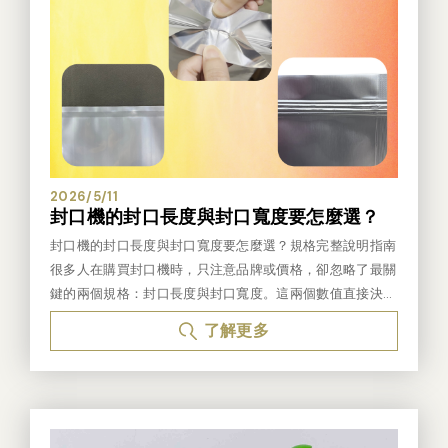
延長封口機壽命。根據達詠興業技術團隊的實際售後服務經
封口品質 ⭐ 最優先使用相容袋材低（選購時確認）避免設
麼是連續式封口機？連續式封口機（Continuous Band
率與封口一致性，同時有效降低人工操作時間與品質落差。
袋材接觸加熱區時間長 → 溫度過高容易燒焦，需適度降低
當仍可能影響封口效果。尤其是手壓封口機與足踏封口機，
驗，許多設備過早損耗的原因往往不是品質問題，而是使用
備在非最佳條件下運作 🔶 重要主動更換耗材中（需備料與
Sealer）是一種可持續進行封口作業的設備。產品放入輸
連續封口機適合的產品 零食、糖果、餅乾茶葉、乾貨粉
更換袋材種類或調整輸送帶速度，都需要重新測試溫度與速
人工操作的一致性直接影響封口品質。常見操作問題與建
方式不當所造成。 使用適合的袋材袋材與設備不匹配會加
執行）防止耗材過度損耗引發連鎖損傷 🔶 重要控制設備負
送帶後，包裝袋會自動通過加熱區與冷卻區完成封口，不需
末、顆粒產品五金零件、工業耗材電子產品包裝一般 PE
度的最佳組合建議每次調整後以廢料袋測試，確認封口線完
議： 袋口未拉平就封口：袋口皺摺是封口不平整最常見的
速耗材損耗。使用前確認袋材種類（PE袋、鋁箔袋、真空
荷中（操作習慣調整）防止過熱損耗，維持穩定封口品質
要像手壓封口機一樣每封一包就重新操作一次。連續式封口
袋、鋁箔袋、複合袋 連續封口機的主要優點 適合大量封
整且無燒焦後再正式生產 達詠興業可協助您確認最適合袋
原因，封口前務必將袋口拉平封口時間太短：手壓機壓合時
袋）與設備規格相符。 正確設定封口溫度溫度過高是耗材
📌 建議執行正確儲存設備低（環境調整）延長閒置設備壽
機適合大量且重複性的封口作業，是食品加工、農產品包
口，效率高封口品質穩定一致減少人工操作時間適合產線或
材的封口溫度設定達詠興業技術團隊在包裝機械領域深耕超
間不足，袋材尚未完全熔合就釋放，導致封口強度不足封口
加速老化的主因之一。依照袋材種類設定適當溫度，避免長
命 📌 建議執行建立保養記錄低（文件管理）掌握設備健
裝、電子零件、化工原料等產業建立產線時的常見選擇。連
商業包裝可與包裝自動化設備整合 如果您的產品不需要抽
過30年，具備自營工廠與多種封口設備製造及售後服務實
位置偏移：袋口未對準封口棒中心線，導致封口線不在預定
時間以過高溫度運作。 不超過設備負荷手壓封口機、足踏
康，降低突發停機風險 📌 核心原則：定期清潔、正確設定
續式封口機特別適合： 大量包裝，每日產量數百至數千包
真空，但每天需要封很多包，連續封口機通常會比手壓封口
務經驗。若您更換袋材後對溫度設定有疑問，歡迎提供設備
位置或部分未封到連續快速操作：手壓封口機在高頻率使用
封口機等設備有其連續操作上限，高頻率連續使用需注意適
封口溫度與及時更換耗材，是相對容易執行且有助於降低耗
重複性高、需要持續進行的封口工作長時間連續生產的工廠
機或足踏封口機更有效率。 三、真空封口機與連續封口機
型號、袋材種類與厚度，由技術人員協助建議最適合的封口
時，設備需要適當冷卻時間，過快操作可能導致封口品質不
時讓設備冷卻，避免過熱損耗。 定期主動更換耗材不要等
2026/5/11
材損耗的三項基本做法，建議優先建立這三個日常習慣。
或產線 二、當每日包裝量超過一定數量時升級連續封口機
的最大差異真空封口機與連續封口機最大的差異在於「是否
溫度範圍與調整方式。 以下常見問題整理自達詠興業技術
穩 六、封口不良快速診斷表根據達詠興業技術團隊的實際
封口機的封口長度與封口寬度要怎麼選？
到設備出問題才更換耗材。定期主動更換電熱線與耐熱布，
達詠興業提供封口設備耗材供應與售後技術支援達詠興業技
最常見的原因就是產量增加。當每日包裝量增加時，連續封
需要抽真空」。真空封口機主要處理包裝內部空氣問題，適
團隊於食品加工、農產品加工、電子零件及工業包裝客戶的
應用經驗，以下表格整理最常見的封口問題症狀、可能原因
可大幅降低設備突發故障的機率。 達詠興業提供封口設備
封口機的封口長度與封口寬度要怎麼選？規格完整說明指南
術團隊在包裝機械領域深耕超過30年，自營工廠具備封口
口機能大幅提升效率，同時減少人工操作時間與品質落差。
合保鮮、防潮、防氧化；連續封口機主要處理封口效率問
實際售後服務與溫度設定諮詢經驗。 常見問題 FAQ Q1：不
與建議處理方式，可快速協助您找出問題根源： 症狀最可
耗材供應與售後維修服務達詠興業為專業封口機製造商，核
很多人在購買封口機時，只注意品牌或價格，卻忽略了最關
機製造、耗材供應與售後服務完整能力。若您的設備需要：
每日包裝量建議方向適合設備 50 包以下少量作業，彈性優
題，適合大量、連續、標準化封口作業。實際設備選型時，
同袋材一定要設定不同封口溫度嗎？是的。不同袋材的熱封
能原因建議處理方式 封口輕拉即開、強度不足溫度過低或
心技術團隊在包裝機械領域深耕超過30年，具備自營工廠
鍵的兩個規格：封口長度與封口寬度。這兩個數值直接決定
電熱線（加熱線）更換：提供原廠規格耗材，依設備型號確
先手壓封口機、足踏封口機 100～300 包中量，評估半自
除了產品內容物外，袋材厚度、封口長度、封口寬度與每日
層材質與熔點不同，使用相同溫度設定會導致封口過熱燒焦
封口時間不足提高溫度設定，或延長壓合時間 封口線燒
與封口機械製造、耗材供應及售後服務實務經驗。服務項目
了封口機能不能用在您的包裝袋上，以及封口後是否夠牢
認耐熱布（特氟龍布）更換：提供各尺寸規格耗材設備保養
動設備半自動封口機、足踏封口機 數百至數千包，長時間
產量也是影響設備選擇的重要因素。 比較項目真空封口機
了解更多
或溫度不足封不牢。封口溫度過低會導致封口強度不足；封
焦、變色溫度過高降低溫度設定；確認袋材規格 封口線出
包括： 電熱線（加熱線）更換：提供原廠規格耗材，依設
固。選錯規格，輕則需要重複封口、影響效率，重則封口爆
諮詢：協助確認適合您設備的保養週期與耗材更換建議 以
作業高量，建立穩定產線連續式封口機、連續真空封口機
連續封口機 主要功能抽真空後封口快速連續封口 適合需求
口溫度過高則會燒焦袋材。更換袋材種類時，一定要重新測
現皺摺或不平整袋口未拉平、耐熱布老化封口前拉平袋口；
備型號確認適合規格耐熱布（特氟龍布）更換：提供各尺寸
開、產品漏氣變質。本文將完整說明封口機規格的選擇方
下常見問題整理自達詠興業技術團隊於食品加工、農產品加
人工封口不僅耗時，高產量時也容易產生品質不一致的問
保鮮、防氧化、防潮大量包裝、提升效率 常見應用食品、
試封口溫度，不能沿用舊設定。 Q2：封口溫度越高，封口
檢查更換耐熱布 封口後漏氣（非真空袋）袋口有殘留物或
規格耗材供應設備維修與技術諮詢：協助診斷故障原因，提
式，讓您一次看懂。 快速結論：封口長度與封口寬度的核
工、電子零件及工業包裝客戶的實際售後服務與設備保養諮
題。連續式封口機能夠讓封口速度保持穩定，大幅提升生產
農產品、電子防潮食品、乾貨、工業包裝 是否抽真空 ✅ 是
是不是越牢固？不一定。封口溫度必須在適當範圍內，才能
封口強度不足清潔袋口；提高溫度或增加封口線寬度 真空
供維修建議 詳細維修服務說明：封口機維修服務｜零件維
心差異 封口長度決定「能不能封」——封口長度需大於袋口
詢經驗。 常見問題 FAQ Q1：封口機使用壽命一般是幾年？
效率。 三、當需要降低人工作業成本時許多企業導入連續
❌ 否 適合產量少量到大量皆可，依機型而定中量到大量包
讓熱封層完全熔合。溫度過高不但不會增加封口強度，反而
封口後很快漏氣袋材不符或封口線寬度不足確認袋材種類；
修・電熱線與耐熱布更換 以下常見問題整理自達詠興業技
寬度，否則無法完整密封封口寬度決定「封得牢不牢」——
封口機的使用壽命沒有固定年限，取決於使用頻率、保養習
封口機的重要原因之一，就是連續式封口機可減少人工操作
裝 選購重點真空度、袋材、產品含水量封口速度、封口寬