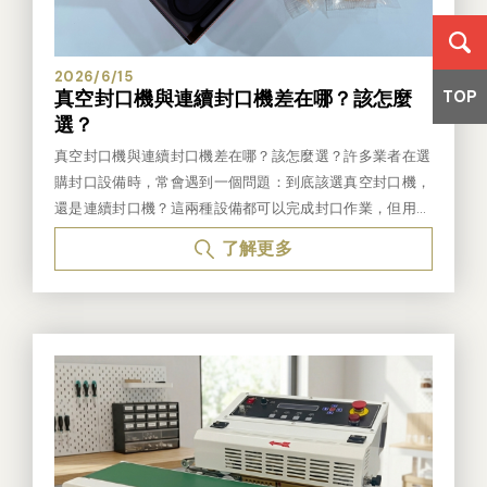
際使用需求。封口品質判斷方式： 外觀確認：封口線應完
度過低的症狀 封口線看起來封合，但輕輕一拉就開封口區
面是否有磨損、破洞或焦黑痕跡。若有明顯損傷，應盡快更
成局部過熱，損傷耐熱布或下方的矽膠條；若矽膠條因此變
整平整，無燒焦、無皺摺、無白霧狀（白霧狀通常表示溫度
域未完全熔合，出現白霧狀真空袋抽完真空後很快漏氣較厚
換，避免影響封口品質。 ⚡ 確認電熱線狀態目視確認電熱線
形，將影響壓合均勻度，造成封口品質長期不穩定 耐熱布
不足）拉力測試：雙手抓住封口兩側均勻施力拉開，應感受
袋材封口效果明顯不足 溫度過高的症狀 封口線出現燒焦痕
是否有變色、鬆脫或斷裂跡象。電熱線老化是封口線不均勻
（特氟龍布）主動更換時機：表面出現磨損、破洞或焦黑痕
2026/6/15
到明顯阻力；正確熔合後，封口強度通常不低於袋材本身的
跡或變色袋材在封口處出現破洞或收縮封口區域邊緣不平
或局部封不起來的主要原因。 ✅ 封口品質測試每日開始作
TOP
真空封口機與連續封口機差在哪？該怎麼
跡時，不等袋材開始黏機才換拖延更換的代價：耐熱布破損
撕裂強度真空袋確認：抽完真空後，靜置 24 小時，確認袋
整、焦黑薄型 PE 袋或 OPP 袋特別容易發生 排除方式： 從
業前，先用廢料袋測試封口效果，確認封口線完整、平整且
選？
後，袋材直接接觸電熱線，輕則污染袋材，重則損傷電熱線
內真空狀態維持良好，無明顯回彈或漏氣切面確認（進
設備建議溫度的中間值開始測試，逐步微調更換新袋材時，
牢固，再正式進行包裝作業。 四、電熱線多久需要更換？
六、正確儲存設備，防潮防塵延長閒置壽命即使是閒置中的
真空封口機與連續封口機差在哪？該怎麼選？許多業者在選
階）：將封口線剪開橫截面，確認兩層袋材已完全熔合為一
需重新測試溫度設定袋材越厚，所需封口溫度通常越高連續
如何判斷？電熱線與耐熱布屬於消耗性零件，沒有固定的更
封口機，儲存環境不當也會造成損耗。潮濕環境會造成金屬
購封口設備時，常會遇到一個問題：到底該選真空封口機，
體，無分層現象 五、封口溫度設定的 5 個常見錯誤 ❌ 換袋
大量封口時，設備溫度可能逐漸升高，需注意適時調低
換期限，主要依使用頻率、袋材種類與封口品質決定。以達
件鏽蝕、電路板受潮；粉塵累積則會堵塞散熱孔、污染電熱
還是連續封口機？這兩種設備都可以完成封口作業，但用途
材不重新測試溫度每次更換袋材種類或廠牌，都應重新測試
二、袋材與設備不匹配並非所有封口機都適合所有袋材。以
詠興業服務食品加工與工業包裝客戶的實際經驗，使用較厚
元件，縮短設備整體壽命。封口機儲存建議： 避免潮濕環
並不完全相同。真空封口機主要用於抽真空與延長保存，適
溫度。相同名稱的袋材，不同廠牌的熔點可能有差異。 ❌
達詠興業服務客戶的實際經驗來看，袋材選錯是封口不良中
袋材或高頻率作業的設備，電熱線損耗速度明顯較快，應縮
了解更多
境：存放在乾燥通風處，避免靠近水源或高濕度區域防止粉
合需要保鮮、防氧化、防潮的產品；連續封口機主要用於大
直接設定最高溫度以為溫度越高封口越牢，直接設最高值。
最容易被忽略的問題。不同材質的包裝袋具有不同熔點與結
短檢查週期。電熱線需要更換的徵兆： 封口線粗細不均
塵堆積：閒置時以防塵布覆蓋，避免粉塵進入電熱元件與散
量且連續的袋口封口作業，適合高產量且重複性的包裝需
過高溫度除了燒焦袋材，也會加速電熱線與耐熱布老化。 ❌
構特性，如果設備加熱方式與袋材不符，封口效果必然受到
勻，部分區域明顯較細封口線中間出現斷點或空白區域整條
熱孔避免陽光直射：長期日曬會加速外殼與橡膠件老化電源
求。選錯設備，可能造成包裝效率不足、封口品質不穩，甚
連續大量封口不監控溫度長時間連續封口時，機台溫度會逐
影響。 袋材種類常見封口問題建議設備 PE袋（薄型）溫度
封口線加熱不均，部分封不起來電熱線外觀出現明顯變色、
線正確收納：電源線不應過度彎折或重壓，避免線材損傷長
至無法達到產品保存需求。 快速結論：真空封口機與連續
漸累積上升，導致後期封口過熱燒焦。建議定時確認封口品
過高易燒焦、變形手壓封口機（瞬熱式） 鋁箔袋、複合袋
脆化或斷裂調高溫度後封口品質仍未改善 電熱線（加熱
期閒置後重新啟用前：應先檢查電源線、加熱元件、活動機
封口機怎麼選？ 需要保鮮、防氧化：選真空封口機需要大
質。 ❌ 忽略袋材厚度差異同樣是 PE 袋，厚度不同所需溫度
溫度不足、封不牢可調溫直熱式封口機 真空壓紋袋無法抽
線）屬於可自行更換的耗材，達詠興業可提供原廠規格耗
構與設備外觀，確認無異常後再進行試運轉真空封口機特別
量快速封口：選連續封口機需要大量真空包裝：評估連續真
也不同。更換不同厚度的同材質袋材時，仍需重新測試。 ❌
真空、封口後漏氣真空封口機 滅菌袋封口不符合醫療規範
材，並可協助確認適合您設備型號的規格。詳細說明可參
注意：幫浦長期閒置可能導致油封乾化，重新啟用前應依操
空封口機只需一般袋口密封：可選連續封口機或手壓、足踏
袋口有水分或油脂就封口袋口殘留水分或油脂，即使溫度設
滅菌袋封口機 三、電熱線或耐熱布老化、損耗封口機的電
考：什麼是封口機耗材電熱線/加熱線？ 五、耐熱布（特氟
作手冊確認真空泵與潤滑狀況，再短暫試運轉 七、建立設
封口機 一、真空封口機是什麼？適合哪些需求？真空封口
定正確，仍會阻礙熔合，造成封口不密。封口前應確保袋口
熱線（加熱線）與耐熱布是最常見的消耗性耗材。達詠興業
龍布）多久需要更換？耐熱布（特氟龍布）的主要功能是隔
備保養記錄，掌握設備健康狀態對於每日使用的封口設備，
機是將包裝袋內的空氣抽出，再進行封口的設備。它的主要
乾淨。 ❌ 用瞬熱封口機封鋁箔袋瞬熱封口機加熱能量有
技術團隊在售後服務中發現，很多封口品質問題其實只需要
離袋材與電熱線，防止袋材直接接觸高溫加熱棒造成黏連或