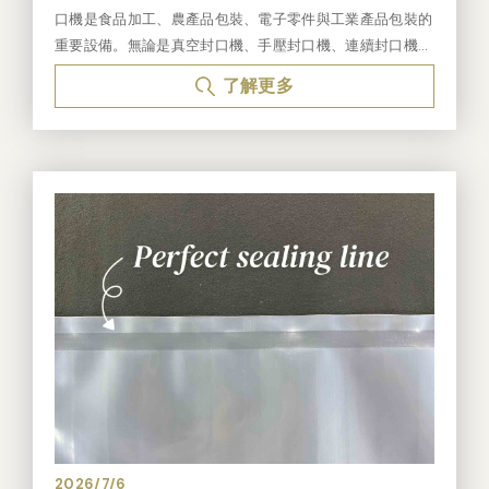
封口棒中央區域過熱，加速電熱線局部損耗封口過厚袋材但
OPP袋特別容易燒焦加速電熱線與耐熱布老化 二、常見袋
口機是食品加工、農產品包裝、電子零件與工業產品包裝的
未調整溫度：以過高溫度補償厚度，長期下來加速耗材老化
材建議封口溫度對照表根據達詠興業技術團隊在包裝機械領
重要設備。無論是真空封口機、手壓封口機、連續封口機或
三、每日作業後確實清潔每日清潔封口區域是延長封口機耗
域超過30年的研發製造與售後服務經驗整理，以下為各類
足踏封口機，長時間使用後都需要定期保養與維護，才能維
材壽命最直接有效的方法。粉末、油脂、食材碎屑與水分殘
了解更多
常見袋材的封口溫度參考範圍，可作為設定時的初始參考
持穩定的封口品質。許多使用者是等到封口不牢、封口線燒
留在封口區域，每次加熱時會反覆受熱碳化，逐漸侵蝕耐熱
值。實際最佳溫度仍需依據設備型號、袋材品牌與厚度進行
焦或設備無法正常加熱時，才開始考慮維修。根據達詠興業
布與電熱線表面，大幅縮短耗材壽命。定期清潔可降低封口
測試確認——相同材質不同品牌的袋材，熔點可能有差異，
技術團隊在包裝機械領域超過30年的研發製造與售後服務
不良的發生率，是任何封口機保養計畫的第一步。 🧹 每日
上表數值僅供起始參考，不作為保證數據。 袋材種類參考
經驗，大部分封口問題都可以透過定期保養提前避免。 快
作業後清潔項目 移除封口區域的粉末、油脂與食材殘留確
溫度範圍（需實測確認）常見應用注意事項 PE袋（薄型）
速結論：封口機保養週期怎麼看？ 偶爾使用：每 3～6 個月
認耐熱布表面乾淨無異物清除電熱線周圍的碳化殘留確認設
120–160°C（各品牌袋材實際熔點不同，建議以廢料袋測
檢查一次耗材狀況每日使用：每月定期檢查電熱線、耐熱布
備已冷卻後再清潔 ⚠️ 清潔注意事項 使用乾布擦拭，避免液
試確認）零食、輕量乾燥品、一般食品熔點低，溫度略高即
與封口品質高產量連續作業：每週檢查電熱線、耐熱布及加
體清潔劑直接接觸電熱元件清潔前確認設備已完全冷卻不要
燒焦，需謹慎調整 OPP袋 120–160°C（與PE袋相近，對溫
熱系統封口品質開始下降時：不論是否到保養週期，立即檢
用硬物刮除殘留，避免損傷耐熱布外殼與機身以微濕布擦拭
度更敏感）文具、輕量產品包裝對溫度較敏感，過高易起皺
查耗材 一、為什麼封口機需要定期保養？封口機透過電熱
即可 四、不超過設備負荷，給設備適當冷卻時間每一種封
或燒邊 NY/PE複合袋（真空壓紋袋） 170–200°C（依袋材
線、耐熱布、加熱系統與壓力機構完成封口作業，這些零件
口機都有其設計的連續作業上限。手壓封口機與足踏封口機
厚度與品牌調整）肉品、海鮮、農產品真空包裝需搭配真空
都屬於長期使用後會自然磨耗的部件。定期保養可以延長封
屬於間歇式設備，高頻率連續使用時，設備溫度會持續累
封口機；封口寬度建議5mm或10mm以上 PET/PE複合袋
口機使用壽命，也能在問題嚴重化之前及早發現並處理。
積，超過設計負荷後會加速各部件老化，甚至造成過熱損
170–200°C（依袋材厚度與品牌調整）食品、工業零件包
缺乏保養的常見後果 封口不牢、容易漏氣封口線燒焦或變
壞。 封口機類型設計用途超負荷使用的影響建議作法 手壓
裝 PET外層耐熱，PE內層熔封，溫度需穿透至內層 鋁箔袋
色封口不平整，影響外觀封口速度下降設備壽命大幅縮短維
封口機間歇式、少量到中量封口機台持續升溫，電熱線過熱
（複合鋁箔） 180–220°C（需可調溫直熱式封口機）咖
修成本增加 定期保養的效益 維持穩定封口品質降低突發故
加速脆化依設備操作手冊與實際封口狀況安排間歇時間；若
啡、茶葉、藥品、工業防潮需可調溫直熱式封口機；封口寬
2026/7/6