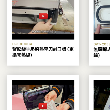
D-3010HCA
DVT-205
醫療袋手壓瞬熱帶刀封口機 (更
無吸嘴
換電熱線)
線)