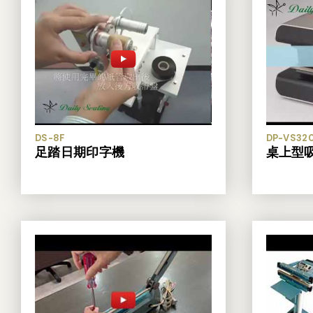
DS-8F
DP-VS32
足踏日期印字機
桌上型