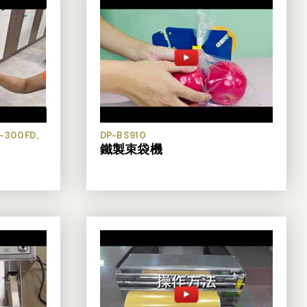
S-300FD、
DP-BS910
鐵製束袋機