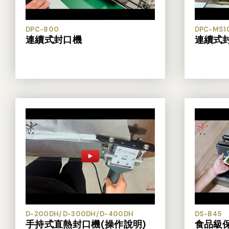
DPC-800
DPC-MS1
連續式封口機
連續式
D-200DH/D-300DH/D-400DH
DS-B45
手持式直熱封口機(操作說明)
食品級