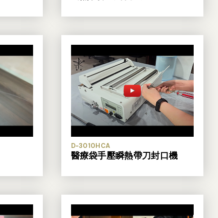
D-3010HCA
醫療袋手壓瞬熱帶刀封口機