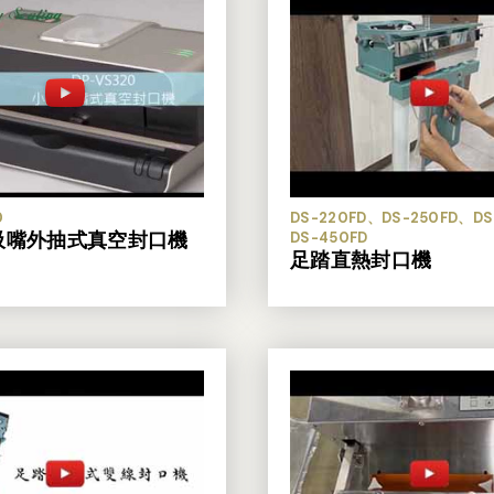
DS-220FD、DS-250FD、D
0
吸嘴外抽式真空封口機
DS-450FD
足踏直熱封口機