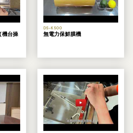
DS-K500
(機台操
無電力保鮮膜機