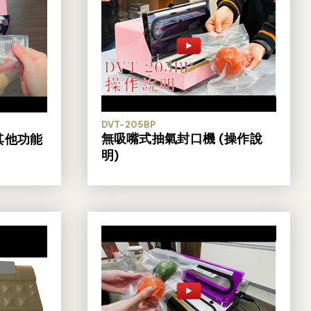
DVT-205BP
無吸嘴式抽氣封口機 (操作說
其他功能
明)