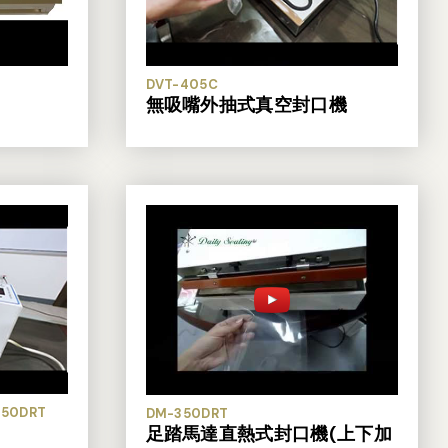
DVT-405C
無吸嘴外抽式真空封口機
350DRT
DM-350DRT
足踏馬達直熱式封口機(上下加