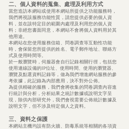
二、個人資料的蒐集、處理及利用方式
當您造訪本網站或使用本網站所提供之功能服務時，
其他
我們將視該服務功能性質，請您提供必要的個人資
料，並在該特定目的範圍內處理及利用您的個人資
料；非經您書面同意，本網站不會將個人資料用於其
他用途。
本網站在您使用服務信箱、問卷調查等互動性功能
時，會保留您所提供的姓名、電子郵件地址、聯絡方
式及使用時間等。
於一般瀏覽時，伺服器會自行記錄相關行徑，包括您
使用連線設備的
IP
位址、使用時間、使用的瀏覽器、
瀏覽及點選資料記錄等，做為我們增進網站服務的參
考依據，此記錄為內部應用，決不對外公佈。
為提供精確的服務，我們會將收集的問卷調查內容進
行統計與分析，分析結果之統計數據或說明文字呈
現，除供內部研究外，我們會視需要公佈統計數據及
說明文字，但不涉及特定個人之資料。
三、資料之保護
本網站主機均設有防火牆、防毒系統等相關的各項資