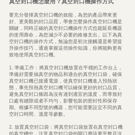
真空封口機怎麼用？真空封口機操作方式
要充分發揮真空封口機的效能，為您的產品帶來更
其他
好、更美觀的封口品質，學會怎麼操作真空封口機是
關鍵，同時正確的真空封口機操作方式也能延長機器
的使用壽命，為您減少不必要的維修支出。以下為真
空封口機的操作方式，無論您是初次接觸還是希望提
升操作技巧，通過掌握這些操作知識，你將能夠更有
效地使用真空封口機。
1. 準備工作：將真空封口機放置在平穩的工作台上，
準備好需要抽真空的物品和適合的真空封口袋，確保
真空封口機已接通電源，使真空封口機進入預熱狀
態，事先預熱真空封口機可以確保更好的封口品質，
避免真空封口條因為沒有達到適宜的溫度，而導致封
口處有縫隙或者不均勻，影響包裝的密封性和保存
期。根據不同型號的機器，您可能需要設定不同的真
空封口時間、溫度等參數。
2. 放置真空封口袋：將真空封口袋放置在真空封口機
的真空槽中，注意真空封口袋的開口應該要平整且沒