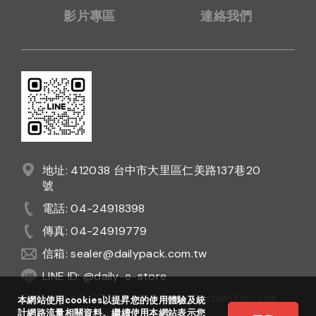
影片專區
連絡我們
地址: 412038 台中市大里區仁美路137巷20
號
電話: 04-24918398
傳真: 04-24919779
信箱: sealer@dailypack.com.tw
LINE ID: @daily-e-store
Copyright © 2020 Daily Sealing System Co., Ltd.
本網站使用cookies以提昇您的使用體驗及統
Design
by
Ezlook
計網路流量相關資料。繼續使用本網站表示您