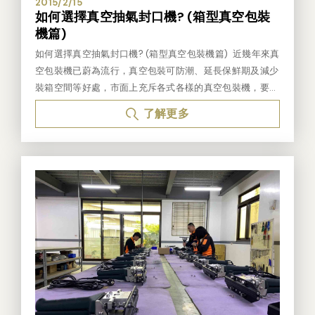
2015/2/15
如何選擇真空抽氣封口機? (箱型真空包裝
機篇)
如何選擇真空抽氣封口機? (箱型真空包裝機篇) 近幾年來真
空包裝機已蔚為流行，真空包裝可防潮、延長保鮮期及減少
裝箱空間等好處，市面上充斥各式各樣的真空包裝機，要如
何才能買到適合自己產品的真空包裝機讓人大傷腦筋，以下
了解更多
特地針對市面上販售的真空包裝機分成三大類(箱型真空封
口機、無吸嘴真空封口機及吸嘴式真空封口機)介紹優點及
缺點，還有選購時須注意的地方，希望可以協助大家購買到
適合的真空抽氣封口機，替自己的產品增色。 ※箱型真空
包裝機又稱箱型真空封口機，這是大家最熟悉、最常看到的
真空包裝機。箱型真空包裝機，顧名思義，外觀就像一個箱
子，因此體積大及重量重是此款真空包裝機最大的缺點，但
真空度跟其他兩類真空封口機相比是最好的。大家也稱此款
真空封口機為內抽式真空包裝機，因為須把想真空的物品放
進真空封口機內的氣槽裡，才能進行真空包裝。所以才稱為
內抽式真空包裝機。因需把真空品放入真空氣槽內，所以產
品會受到真空氣槽尺寸的限制，若產品越大，真空氣槽也要