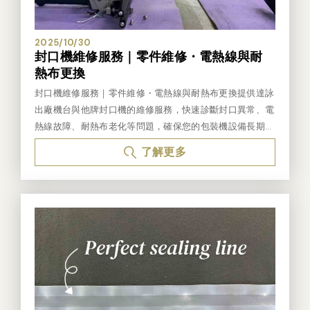
越大，真空封口機體積會越大，價格越高。所以在選購時，
需考慮氣槽內部尺寸是否合適哦。箱型真空包裝機又因為內
部裝設的真空抽氣馬達分為乾式真空包裝機及油式真空包裝
2025/10/30
封口機維修服務｜零件維修・電熱線與耐
機。乾式真空包裝機的真空能力比油式真空包裝機稍低。
熱布更換
*乾式真空封口機適用於乾類的產品，如茶葉、乾果、米及
電子零件等。此款真空封口機價格比油式真空封口機低，但
封口機維修服務｜零件維修・電熱線與耐熱布更換提供達詠
真空能力對於乾類的真空包裝效果已非常足夠。 *油式真
出廠機台與他牌封口機的維修服務，快速診斷封口異常、電
空包裝機適用於乾類及有水分的產品。若是有水分的產品建
熱線故障、耐熱布老化等問題，確保您的包裝機設備長期穩
議選擇油式真空包裝機。適用產品如海鮮、肉品、湯類及粉
定運作。 一、達詠封口機維修流程原廠維修、零件齊全、
了解更多
末等。 市面上的油式真空包裝機裝設的油式真空幫浦真空
品質有保證 報修登記 客戶提供封口機型號、故障描述（如
能力不一，若為海鮮或肉品等產品需真空包裝建議選擇真空
封口不牢、加熱不均、電熱線斷裂等）。初步診斷 技師現
能力較好的油式真空包裝機。 若本身產品是軟性產品，即
場或遠端確認問題。若為電熱線、耐熱布、保險絲等常見耗
使真空後，摸起來還是軟軟的，不會如乾類產品真空後呈現
材問題，可現場維修更換。零件更換/回廠維修/報價 若故障
硬的感覺。油式真空包裝機的價格比乾式真空包裝機高，且
涉及控制板、馬達或加熱座，則安排回廠檢測，檢測後先對
要求的真空能力越高，價格也越高。 另外，須注意，油式
客戶報價，由客戶決定是否付費維修。測試與交機 維修完
真空幫浦需添加真空油，所以使用油式真空封口機，需定期
成後進行試封測試，確保封口溫度、壓合及加熱時間正常。
檢查真空油量及真空油清澈度。若油量少於標準，需添加真
紀錄與追蹤 維修紀錄、故障原因與更換零件（如電熱線、
空油；若真空油呈現混濁，須先把原本的真空油洩掉，再添
耐熱布等）均登錄系統，提供日後追蹤與保養建議。 二、
加新的真空油。真空包裝機使用的頻率越高，添油及洩油的
他牌封口機維修流程需回廠檢測，確認是否有相容零件可維