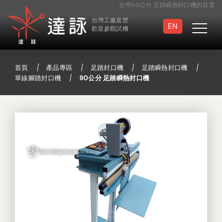
台灣90公分 足踏瞬熱封口機的首選
台灣工廠直營
EN
歡迎參觀試機
首頁
產品專區
足踏封口機
足踏瞬熱封口機
單線腳踏封口機
90公分 足踏瞬熱封口機
真空封口機
滅菌袋封口機
連續封口機
手壓/手提封口機
足踏封口機
半自動封口機
真空包裝袋
特製封口機