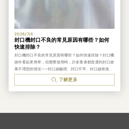
頻率也越高。真空度下降時，可先檢查是否為真空油的緣
修 報修與資料提供 請提供封口機品牌、型號、照片及故障
故。 有些油式真空封口機也會加裝油霧捕捉器，捕捉油式
現象（如不加熱、封口不平整）。回廠檢測 他牌封口機需
真空幫浦運轉時產生的油霧。在操作真空封口機中發現有煙
送回廠，由技術人員檢查電熱線、耐熱布、電控零件等是否
霧產生，極可能是油式真空幫浦運轉時產生的油霧，屬正常
有可替代零件。可行性確認與報價 檢測後評估是否能維
現象。加裝油霧捕捉器是減少油霧飄散的狀況。油霧捕捉器
修，並提供報價與預期結果。維修或退回 若零件可替換且
2026/7/6
封口機封口不良的常見原因有哪些？如何
屬於消耗品，使用頻率會影響其壽命，建議可事先詢問。
客戶同意，進行維修與測試；若零件規格不符，則無法保證
快速排除？
購買真空包裝機，需考量價格、適用真空袋種類、真空效
能修復。 他牌封口機因零件規格差異大，需回廠後才能確
果、產品種類大小及操作方式等因素，不管想真空的產品是
認是否可進行維修或更換耗材。 三、常見封口機維修項目
封口機封口不良的常見原因有哪些？如何快速排除？封口機
何類，建議購買前先帶產品到現場試機，先測試真空效果及
封口不牢、加熱不均電熱線斷裂、接觸不良耐熱布破損、變
操作看起來簡單，但實際使用時，許多業者都曾遇到封口效
了解操作方式，這樣才會選到最適合自己的真空包裝機哦。
形加熱異常控制板或開關故障封口機保養與耗材更換真空度
果不理想的情況——封口線皺摺、封口不牢、封口線燒焦、
您對此產品有興趣嗎? 「產品詢問」←請點此
不佳 四、聯絡封口機維修服務📞 服務電話：04-249183
甚至封完之後漏氣。這些問題不一定是設備故障，很多時候
了解更多
98 📧 Email：sealer@dailypack.com.tw 📍 地址：4120
是袋材、溫度設定、操作方式或耗材狀態出了問題。本文整
38 台中市大里區仁美路137巷20號 🕒 服務時間：週一至週
理封口不良的常見原因與快速排除方式，協助您找出問題根
五 08:00~12:00、13:00~17:00 五、產品維修申請單填
源，提升包裝品質。 快速結論：封口不良最常見的5大原因
寫產品維修申請單
封口溫度設定不正確——溫度過高或過低均會影響封口品質
袋材與設備不匹配——使用不適合的袋材，導致熔合不良或
燒焦電熱線或耐熱布老化——耗材損耗未更換，封口效果下
降封口壓力不均或操作方式不當——袋口未對齊或壓合不確