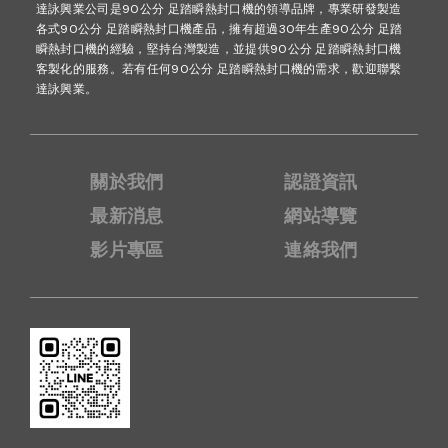
實袋口有殘留物——油脂、水分或粉末殘留影響密封 一、封
達詠興業公司是90公分 足踏瞬熱封口機的領導品牌，專業研發製造
各式90公分 足踏瞬熱封口機產品，擁有超過30年生產90公分 足踏
口溫度設定不正確封口溫度是影響封口品質最直接的因素。
瞬熱封口機的經驗，堅持台灣製造，並提供90公分 足踏瞬熱封口機
根據達詠興業技術團隊自 2010 年成立以來的封口設備製造
客製化的服務。若有任何90公分 足踏瞬熱封口機的需求，歡迎聯繫
與售後服務經驗，溫度設定問題是封口不良最常見的原因之
達詠興業。
一，不同袋材、不同厚度所需的封口溫度差異相當大。 溫
度過低的症狀 封口線看起來封合，但輕輕一拉就開封口區
域未完全熔合，出現白霧狀真空袋抽完真空後很快漏氣較厚
袋材封口效果明顯不足 溫度過高的症狀 封口線出現燒焦痕
關於我們
認證資訊
跡或變色袋材在封口處出現破洞或收縮封口區域邊緣不平
最新消息
網站導覽
整、焦黑薄型 PE 袋或 OPP 袋特別容易發生 排除方式： 從
影片專區
連絡我們
設備建議溫度的中間值開始測試，逐步微調更換新袋材時，
需重新測試溫度設定袋材越厚，所需封口溫度通常越高連續
大量封口時，設備溫度可能逐漸升高，需注意適時調低
二、袋材與設備不匹配並非所有封口機都適合所有袋材。以
達詠興業服務客戶的實際經驗來看，袋材選錯是封口不良中
最容易被忽略的問題。不同材質的包裝袋具有不同熔點與結
構特性，如果設備加熱方式與袋材不符，封口效果必然受到
影響。 袋材種類常見封口問題建議設備 PE袋（薄型）溫度
過高易燒焦、變形手壓封口機（瞬熱式） 鋁箔袋、複合袋