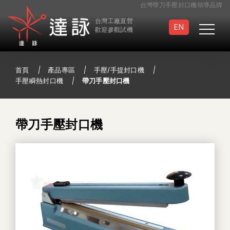
台灣帶刀手壓封口機領導品牌
台灣工廠直營
EN
歡迎參觀試機
首頁
產品專區
手壓/手提封口機
手壓瞬熱封口機
帶刀手壓封口機
真空封口機
滅菌袋封口機
帶刀手壓封口機
連續封口機
手壓/手提封口機
足踏封口機
半自動封口機
真空包裝袋
特製封口機