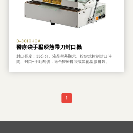
D-3010HCA
醫療袋手壓瞬熱帶刀封口機
封口長度：33公分。液晶螢幕顯示、按鍵式控制封口時
間。封口+手動裁切，適合醫療捲袋或其他塑膠捲袋。
1