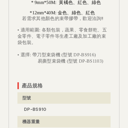
* 9mm*50M: 黃橘色、紅色、綠色
*12mm*40M: 金色、綠色、紅色
若需求其他顏色的束帶膠帶，歡迎洽詢!!
• 適用範圍: 各類包裝，蔬果、零食餅乾、五
金零件、電子零件等生產工廠及加工廠的束
袋包裝。
• 選擇: 帶刀型束袋機 (型號 DP-BS916)
易撕型束袋機 (型號 DP-BS1103)
產品規格
型號
DP-BS910
機器重量