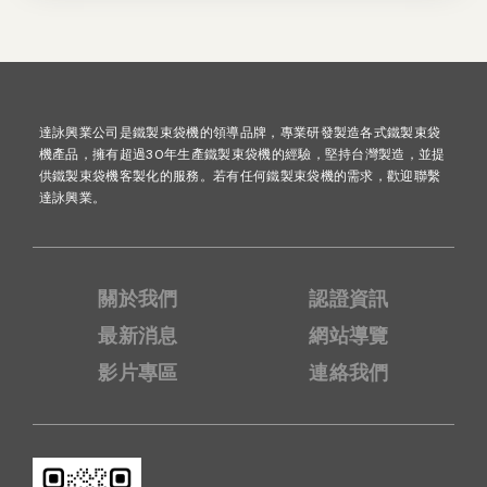
面和工作區域的殘留物，例如包裝袋碎片、粉塵等。可以使
用乾淨的軟布擦拭機身，對於難以去除的污漬，可以沾取少
量酒精或中性清潔劑擦拭，但務必確保清潔劑不會滲入機器
內部。保持工作區域的整潔，可以減少異物進入機器內部，
影響其正常運作。 定期檢查：關注易損耗部件的狀況定期
檢查封口機的易損耗部件，例如加熱線、特氟龍布和矽膠
達詠興業公司是鐵製束袋機的領導品牌，專業研發製造各式鐵製束袋
機產品，擁有超過30年生產鐵製束袋機的經驗，堅持台灣製造，並提
條。 加熱線： 檢查加熱線是否完整無斷裂，表面是否有氧
供鐵製束袋機客製化的服務。若有任何鐵製束袋機的需求，歡迎聯繫
化或積碳。如果發現損壞或老化，應及時更換。特氟龍布：
達詠興業。
檢查特氟龍布表面是否平整、無破損或沾黏。如果發現破損
或失去不沾性，應及時更換。矽膠條： 檢查矽膠條是否保
持彈性、無變形或硬化。如果發現變形或失去彈性，應及時
更換。 注意用電安全：避免潮濕和過載 確保封口機在乾燥
關於我們
認證資訊
的環境中使用，避免潮濕，防止電路受潮短路。根據封口機
最新消息
網站導覽
的額定功率使用電源，避免過載運行，損壞機器。不使用
時，應將封口機的電源插頭拔掉。 長期不使用時的存放：
影片專區
連絡我們
做好防塵措施如果封口機長期不使用，應清潔乾淨後，用防
塵罩或布蓋好，存放在乾燥通風的環境中，避免灰塵進入機
器內部。 更換耗材：選擇原廠或高品質配件當需要更換封
口機耗材時，建議選擇原廠或信譽良好的供應商提供的高品