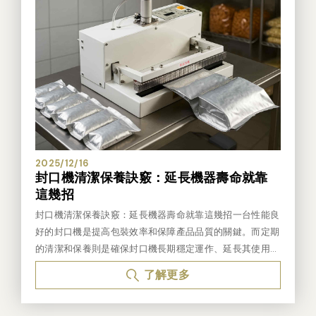
真空封口機選擇考慮項目 1.成本：考慮初期投資和長期使用
口機、連續式封口機等等。 手壓式封口機以其輕巧方便、
的成本。 2.使用需求：根據你的真空封口需求（如頻繁更換
價格親民的優勢，成為家庭和小型工作室的首選。操作簡
不同類型的袋子） 來選擇更加靈活的不挑袋真空封口機
單，只需手動壓下即可完成封口。而桌上型封口機則通常具
型，或是對真空封口品質有更高要求的挑袋機型。 3.操作便
備更強大的功能，例如可調整封口溫度和時間，適用於更多
利性：不挑袋真空封口機型通常操作更為簡單方便，因為它
種類的包裝材料。連續式封口機則專為大量生產線設計，能
們對袋子的要求不那麼嚴 格。 綜上所述，選擇不挑袋真
夠自動化完成封口作業，大幅提升效率。 在選擇封口機
空封口機或挑袋真空封口機，應該基於真空封口需求、預算
時，您需要考慮以下幾個關鍵因素： 封口材質： 您需要封
以及對封口質量的要求。如果需要更高的靈活性和成本效
口的袋子是什麼材質？PE、PP、PVC還是複合材質？不同
益，不挑袋機型可能是更好的選擇；如果對封口效果有較高
的材質需要不同的封口溫度和壓力。 封口尺寸： 您需要封
要求，且不介意使用專用袋子的成本，則挑袋機型可能更適
口的袋子寬度是多少？選擇封口長度足夠的封口機才能確保
2025/12/16
封口機清潔保養訣竅：延長機器壽命就靠
合。g 不挑袋真空封口機與挑袋封口機的差別是什麼
完整密封。 使用頻率： 您是偶爾使用還是需要長時間、高
這幾招
頻率地使用？這將決定您需要選擇耐用度更高的封口機。
預算考量： 不同種類和功能的封口機價格差異很大，請根
封口機清潔保養訣竅：延長機器壽命就靠這幾招一台性能良
據您的預算範圍進行選擇。 達詠提供各式各樣高品質
好的封口機是提高包裝效率和保障產品品質的關鍵。而定期
的封口機，從經濟實惠的手壓式封口機到專業級的連續式封
的清潔和保養則是確保封口機長期穩定運作、延長其使用壽
口機應有盡有。我們的封口機設計精良、操作簡便、性能穩
命的重要環節。本文將分享一些簡單有效的封口機清潔保養
了解更多
定，絕對是您值得信賴的選擇。立即瀏覽達詠官網，找到最
訣竅，幫助您維持封口機的最佳狀態。 日常清潔：保持機
適合您的封口機吧！
身和工作區域的整潔每天使用封口機後，應及時清理機身表