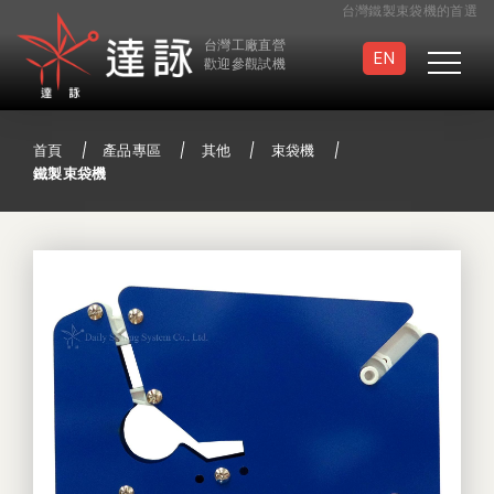
台灣鐵製束袋機的首選
台灣工廠直營
EN
歡迎參觀試機
首頁
產品專區
其他
束袋機
鐵製束袋機
真空封口機
滅菌袋封口機
連續封口機
手壓/手提封口機
足踏封口機
半自動封口機
真空包裝袋
特製封口機