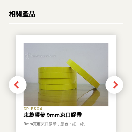
相關產品
DP-BS04
束袋膠帶 9mm束口膠帶
9mm寬度束口膠帶，顏色：紅、綠。