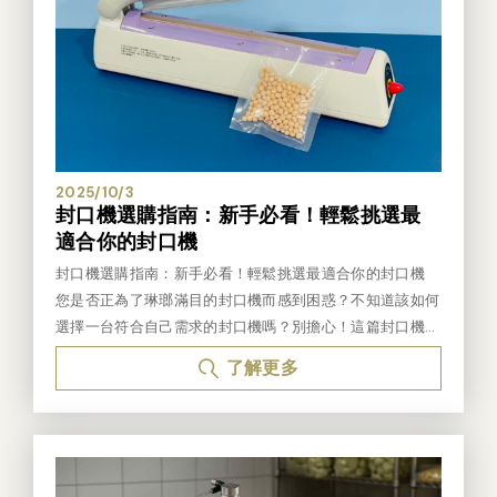
用，因為它們的操作更加簡單方便， 不需要太多的設置和
調整。 4.通用性：可以使用各種材質的袋子，包括PE、P
A、PET等，不受封口袋材質限制。 5.成本效益：由於可以
使用價格更便宜的通用袋，長期使用下來可能更節省成本。
6.適應範圍廣：適合各種不同需求的封裝，無論是食品還
是非食品。 挑袋封口機挑袋封口機則是指只能使用特定材
質或特定品牌的真空封口袋的機器這種封口機的設計往往針
對特殊的袋材或特定的封口需求。 1. 挑袋真空封口機需要使
2025/10/3
封口機選購指南：新手必看！輕鬆挑選最
用特定尺寸和類型的封口袋。在使用之前， 用戶需要將
適合你的封口機
食品或其他物品放入封口袋中，然後將封口袋的開口放入封
口機中進行封口。 2.這種類型的封口機通常提供更多的封
封口機選購指南：新手必看！輕鬆挑選最適合你的封口機
口選項，例如不同尺寸的封口袋、濕式和乾式封口等。 3.
您是否正為了琳瑯滿目的封口機而感到困惑？不知道該如何
挑袋真空封口機通常更適合商業使用或需要大量封口的情
選擇一台符合自己需求的封口機嗎？別擔心！這篇封口機選
況，因為它們可以提供更高的效率和 更多的選擇。 4.專
購指南將為您詳細解析市面上常見的封口機種類、功能與適
了解更多
用性：需要使用特定材質或品牌的袋子，這些袋子通常設計
用情境，幫助您這位封口機新手也能輕鬆挑選到最理想的夥
來適配機器的封口方式。 5.成本：專用袋子的成本通常高
伴。 首先，我們要了解封口機的基本用途。無論您是家庭
於通用型袋子，這可能增加長期使用的成本。 6.質量控
主婦想分裝食材保鮮，小型商家需要包裝產品，還是工廠需
制：使用專用袋可能有更好的封口品質控制和封口效果，因
要大量封口作業，封口機都能提供便捷高效的解決方案。市
為和袋子整體系統來設計 的。 不挑袋真空封口機和挑袋
面上常見的封口機種類繁多，例如手壓式封口機、桌上型封