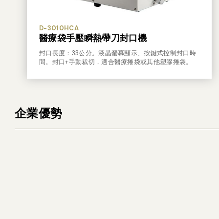
D-3010HCA
醫療袋手壓瞬熱帶刀封口機
封口長度：33公分。液晶螢幕顯示、按鍵式控制封口時
間。封口+手動裁切，適合醫療捲袋或其他塑膠捲袋。
企業優勢