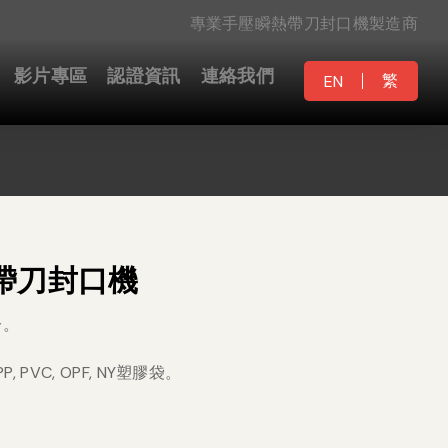
專業手壓瞬熱帶刀封口機製造商
影片專區
認證資訊
連絡我們
繁
EN
帶刀封口機
分。
PP, PVC, OPF, NY塑膠袋。