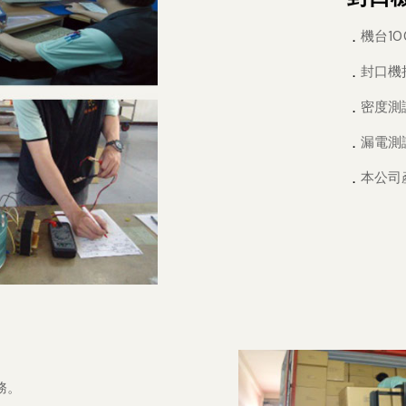
機台1
封口機
密度測
漏電測
本公司
務。