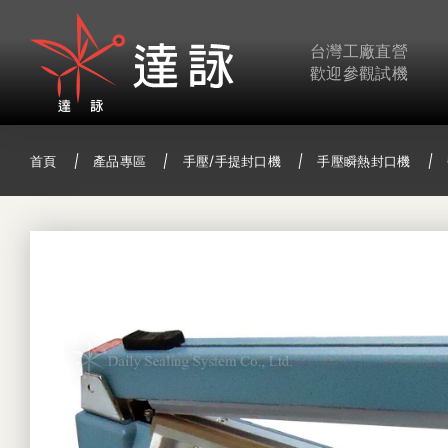
台灣工廠直營
歡迎參觀試機
首頁
產品專區
手壓/手提封口機
手壓瞬熱封口機