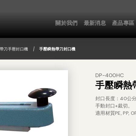
關於我們
最新消息
產品專區
帶刀手壓封口機
手壓瞬熱帶刀封口機
DP-400HC
手壓瞬熱
封口長度：40公
手動封口+裁切。
適用材質PE, PP, O