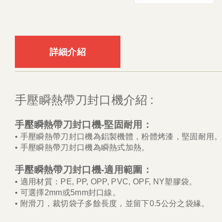
詳細介紹
:
手壓瞬熱帶刀封口機介紹
手壓瞬熱帶刀封口機
-
堅固耐用
：
• 手壓瞬熱帶刀封口機為
鋁製機體，粉體烤漆，堅固耐用
•
手壓瞬熱帶刀封口機為瞬熱式加熱
。
手壓瞬熱帶刀封口機
-
適用範圍
：
•
適用材質：PE, PP, OPP, PVC, OPF, NY塑膠袋。
•
可選擇2mm或5mm封口線。
•
附滑刀，裁切袋子多餘長度，並留下0.5公分之袋緣。