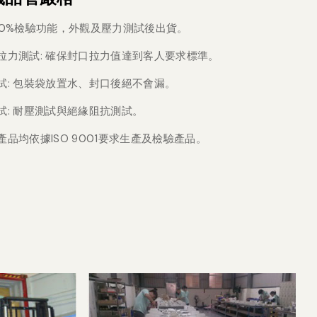
00%檢驗功能，外觀及壓力測試後出貨。
拉力測試: 確保封口拉力值達到客人要求標準。
試: 包裝袋放置水、封口後絕不會漏。
試: 耐壓測試與絕緣阻抗測試。
產品均依據ISO 9001要求生產及檢驗產品。